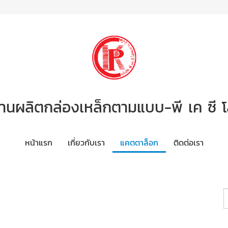
านผลิตกล่องเหล็กตามแบบ-พี เค ซี 
หน้าแรก
เกี่ยวกับเรา
แคตตาล็อก
ติดต่อเรา