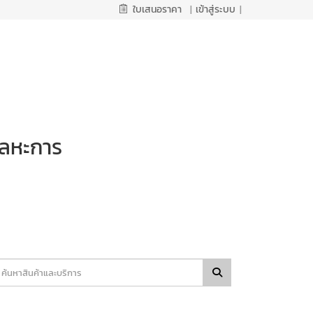
ใบเสนอราคา
|
เข้าสู่ระบบ
|
โลหะการ