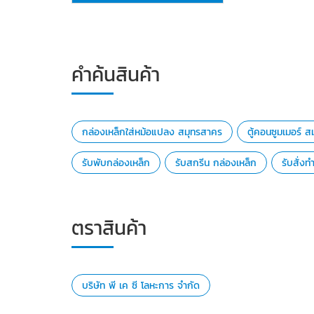
คำค้นสินค้า
กล่องเหล็กใส่หม้อแปลง สมุทรสาคร
ตู้คอนซูมเมอร์ 
รับพับกล่องเหล็ก
รับสกรีน กล่องเหล็ก
รับสั่ง
ตราสินค้า
บริษัท พี เค ซี โลหะการ จำกัด