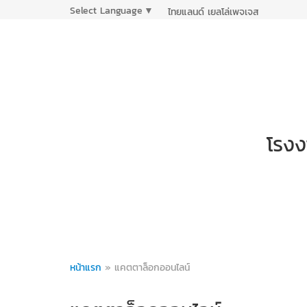
Select Language
▼
ไทยแลนด์ เยลโล่เพจเจส
โรงง
หน้าแรก
»
แคตตาล็อกออนไลน์