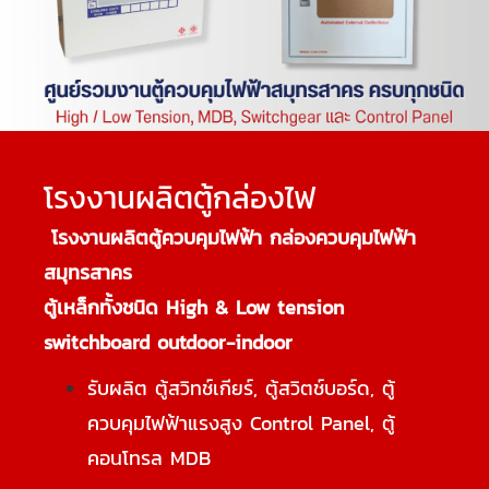
โรงงานผลิตตู้กล่องไฟ
โรงงานผลิตตู้ควบคุมไฟฟ้า กล่องควบคุมไฟฟ้า
สมุทรสาคร
ตู้เหล็กทั้งชนิด High & Low tension
switchboard outdoor-indoor
รับผลิต ตู้สวิทช์เกียร์, ตู้สวิตช์บอร์ด, ตู้
ควบคุมไฟฟ้าแรงสูง Control Panel, ตู้
คอนโทรล MDB