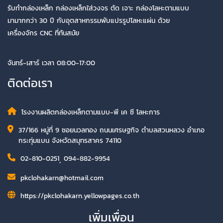
รับทำกล่องเหล็ก กล่องเหล็กใส่วงจร ตัด เจาะ กล่องโลหะตามแบบ
มามากกว่า 30 ปี กับอุตสาหกรรมพับแปรรูปโลหะแผ่น ด้วย
เครื่องจักร CNC ที่ทันสมัย
จันทร์-เสาร์ เวลา 08:00-17:00
ติดต่อเรา
โรงงานผลิตกล่องเหล็กตามแบบ-พี เค ซี โลหะการ
37/166 หมู่ที่ 9 ซอยนวลทอง ถนนเศรษฐกิจ ตำบลสวนหลวง อำเภอ
กระทุ่มแบน จังหวัดสมุทรสาคร 74110
02-810-0251
,
094-882-9954
pkclohakarn@hotmail.com
https://pkclohakarn.yellowpages.co.th
เพิ่มเพื่อน